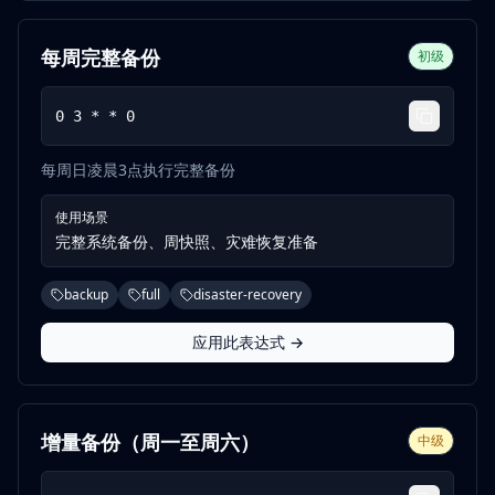
每周完整备份
初级
0 3 * * 0
每周日凌晨3点执行完整备份
使用场景
完整系统备份、周快照、灾难恢复准备
backup
full
disaster-recovery
应用此表达式 →
增量备份（周一至周六）
中级